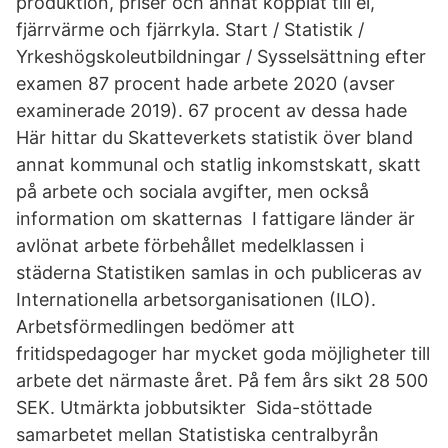
produktion, priser och annat kopplat till el,
fjärrvärme och fjärrkyla. Start / Statistik /
Yrkeshögskoleutbildningar / Sysselsättning efter
examen 87 procent hade arbete 2020 (avser
examinerade 2019). 67 procent av dessa hade
Här hittar du Skatteverkets statistik över bland
annat kommunal och statlig inkomstskatt, skatt
på arbete och sociala avgifter, men också
information om skatternas I fattigare länder är
avlönat arbete förbehållet medelklassen i
städerna Statistiken samlas in och publiceras av
Internationella arbetsorganisationen (ILO).
Arbetsförmedlingen bedömer att
fritidspedagoger har mycket goda möjligheter till
arbete det närmaste året. På fem års sikt 28 500
SEK. Utmärkta jobbutsikter Sida-stöttade
samarbetet mellan Statistiska centralbyrån