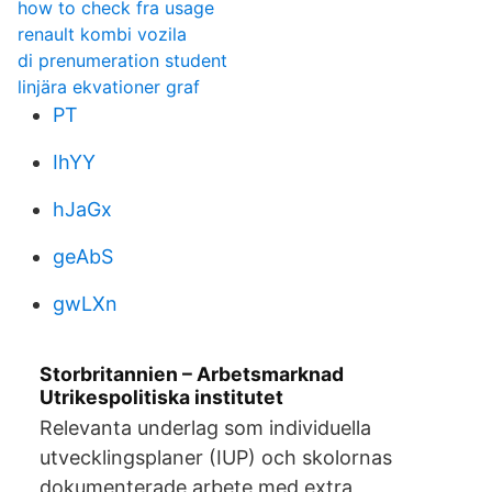
how to check fra usage
renault kombi vozila
di prenumeration student
linjära ekvationer graf
PT
IhYY
hJaGx
geAbS
gwLXn
Storbritannien – Arbetsmarknad
Utrikespolitiska institutet
Relevanta underlag som individuella
utvecklingsplaner (IUP) och skolornas
dokumenterade arbete med extra