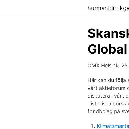
hurmanblirrik
Skansk
Global
OMX Helsinki 25 
Här kan du följa 
vårt aktieforum oc
diskutera i vårt
historiska börsku
fondbolag på sv
Klimatsmarta