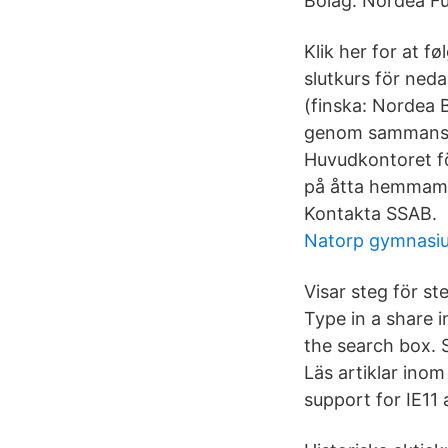
Bolag: Nordea Fu
Klik her for at fø
slutkurs för ned
(finska: Nordea 
genom sammansla
Huvudkontoret fö
på åtta hemmamar
Kontakta SSAB.
Natorp gymnasi
Visar steg för st
Type in a share 
the search box. S
Läs artiklar inom
support for IE11