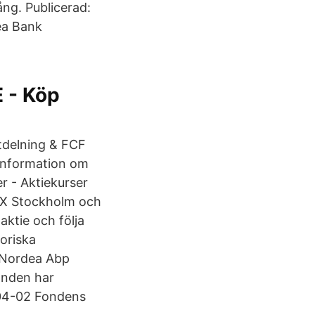
ng. Publicerad:
ea Bank
 - Köp
Utdelning & FCF
 information om
r - Aktiekurser
MX Stockholm och
aktie och följa
toriska
. Nordea Abp
Fonden har
- 04-02 Fondens