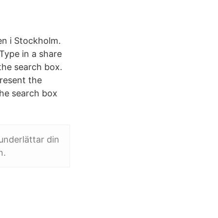
sen i Stockholm.
 Type in a share
the search box.
present the
 the search box
underlättar din
n.