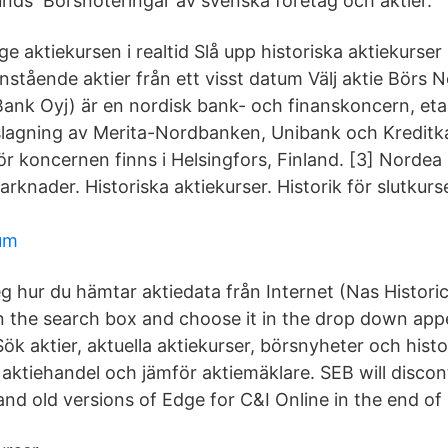
nds Börsnoteringar av svenska företag och aktier.
lge aktiekursen i realtid Slå upp historiska aktiekurser
anstående aktier från ett visst datum Välj aktie Börs
Bank Oyj) är en nordisk bank- och finanskoncern, et
gning av Merita-Nordbanken, Unibank och Kreditka
r koncernen finns i Helsingfors, Finland. [3] Norde
knader. Historiska aktiekurser. Historik för slutkurs
um
eg hur du hämtar aktiedata från Internet (Nas Historic
in the search box and choose it in the drop down ap
ök aktier, aktuella aktiekurser, börsnyheter och histo
 aktiehandel och jämför aktiemäklare. SEB will discon
 and old versions of Edge for C&I Online in the end o