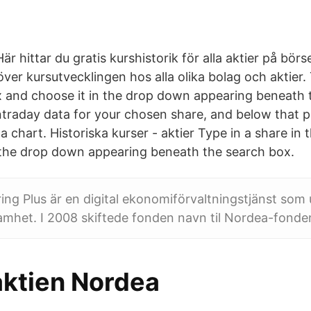
Här hittar du gratis kurshistorik för alla aktier på bör
över kursutvecklingen hos alla olika bolag och aktier.
x and choose it in the drop down appearing beneath 
intraday data for your chosen share, and below that 
n a chart. Historiska kurser - aktier Type in a share in
 the drop down appearing beneath the search box.
ng Plus är en digital ekonomiförvaltningstjänst som 
mhet. I 2008 skiftede fonden navn til Nordea-fonde
ktien Nordea