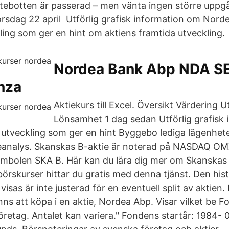
ebotten är passerad – men vänta ingen större uppgå
rsdag 22 april Utförlig grafisk information om Nord
ling som ger en hint om aktiens framtida utveckling.
Nordea Bank Abp NDA SE
nza
Aktiekurs till Excel. Översikt Värdering 
Lönsamhet 1 dag sedan Utförlig grafisk
a utveckling som ger en hint Byggebo lediga lägenhete
ieanalys. Skanskas B-aktie är noterad på NASDAQ O
mbolen SKA B. Här kan du lära dig mer om Skanskas 
örskurser hittar du gratis med denna tjänst. Den his
isas är inte justerad för en eventuell split av aktien
nns att köpa i en aktie, Nordea Abp. Visar vilket be 
företag. Antalet kan variera." Fondens startår: 1984