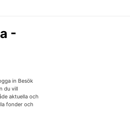
a -
Logga in Besök
 du vill
åde aktuella och
alla fonder och