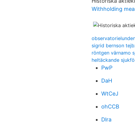
Historiska aktiek
Withholding mea
observatorielunden
sigrid bernson tejb
röntgen värnamo s
heltäckande sjukfö
PwP
DaH
WtCeJ
ohCCB
Dlra