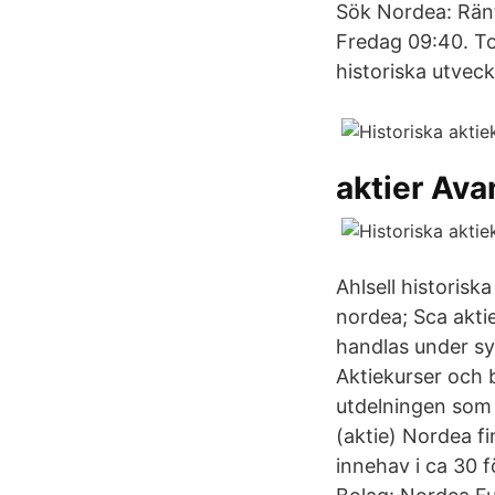
Sök Nordea: Ränt
Fredag 09:40. To
historiska utveck
aktier Ava
Ahlsell historisk
nordea; Sca akt
handlas under sy
Aktiekurser och b
utdelningen som v
(aktie) Nordea fi
innehav i ca 30 