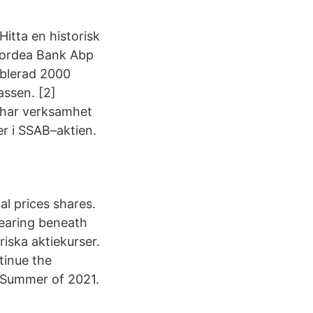
 Hitta en historisk
 Nordea Bank Abp
ablerad 2000
ssen. [2]
a har verksamhet
er i SSAB–aktien.
al prices shares.
pearing beneath
riska aktiekurser.
tinue the
f Summer of 2021.