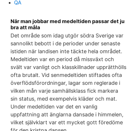
QA
När man jobbar med medeltiden passar det ju
bra att måla
Det område som idag utgör södra Sverige var
sannolikt bebott i de perioder under senaste
istiden när landisen inte täckte hela området.
Medeltiden var en period då missväxt och
svält var vanligt och klasskillnader upprätthölls
ofta brutalt. Vid senmedeltiden stiftades ofta
överflödsförordningar, lagar som reglerade i
vilken mån varje samhällsklass fick markera
sin status, med exempelvis kläder och mat.
Under medeltiden var det en vanlig
uppfattning att änglarna dansade i himmelen,
vilket självklart var ett mycket gott föredöme
för den kristna dansen.