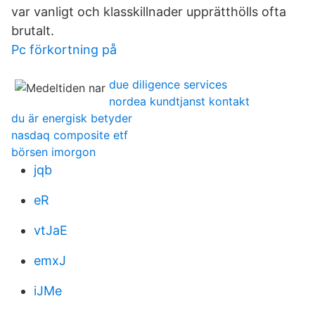
var vanligt och klasskillnader upprätthölls ofta
brutalt.
Pc förkortning på
due diligence services
nordea kundtjanst kontakt
du är energisk betyder
nasdaq composite etf
börsen imorgon
jqb
eR
vtJaE
emxJ
iJMe